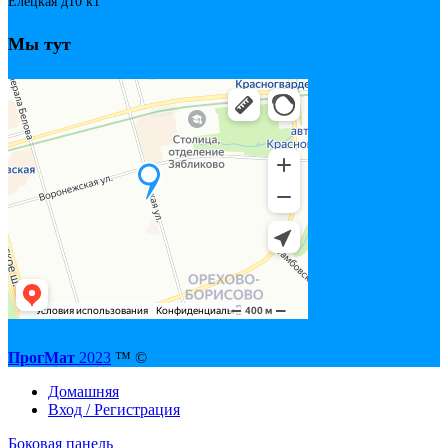
Елецкая д10 к1
Мы тут
ПрогМат
2023
™ ©
Домашняя
Вход / Регистрация
Боковая панель