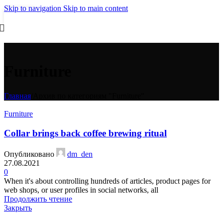
Skip to navigation
Skip to main content
27
АВГ
Furniture
Главная
/
Архив по категориям "Furniture"
Furniture
Collar brings back coffee brewing ritual
Опубликовано
dm_den
27.08.2021
0
When it's about controlling hundreds of articles, product pages for
web shops, or user profiles in social networks, all
Продолжить чтение
Закрыть