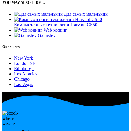
YOU MAY ALSO LIKE…
Для самых маленьких
Компьютерные технологии Harvard CS50
Web кодинг
Gamedev
Our stores
New York
London SF
Edinburgh
Los Angeles
Chicago
Las Vegas